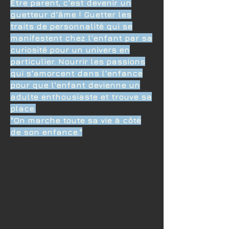
Être parent, c'est devenir un
guetteur d'âme ! Guetter les
traits de personnalité qui se
manifestent chez l'enfant par sa
curiosité pour un univers en
particulier. Nourrir les passions
qui s'amorcent dans l'enfance
pour que l'enfant devienne un
adulte enthousiaste et trouve sa
place.
"On marche toute sa vie à côté
de son enfance."