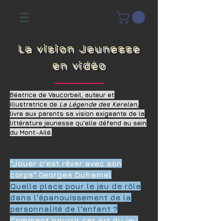
La vision Jeunesse
en vidéo
Béatrice de Vaucorbeil, auteur et
illustratrice de
La Légende des Kerelan,
livre aux parents sa vision exigeante de la
littérature jeunesse qu'elle défend au sein
du Mont-Ailé.
"Jouer c'est rêver avec son
corps" Georges Duhamel
Quelle place pour le jeu de rôle
dans l'épanouissement de la
personnalité de l'enfant ?
Comment nourrir cet art du jeu