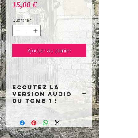
Prix
15,00 €
Quantité
*
Ajouter au panier
Ecoutez la
version audio
du tome 1 !
Ecoutez l'histoire lue par la comédienne et
chanteuse Alice Nguyen et enregistrée par
Clément Lopez !