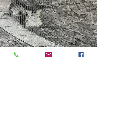
EMA
Mont Émerveille
01 42 83 35 18
editions.du.mont.aile@orange.fr
Adresse postale : 3 avenue Victor
Hugo, 94130 Nogent-sur-Marne
Siège social : 85 rue Albert, 75013
Paris, France
SASU au capital de 2.000€ - N° RCS Paris :
834